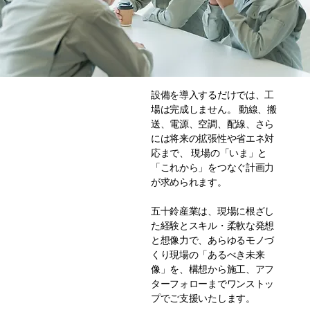
モノづくりは
設備を導入するだけでは、工
工場のレ
設備 × 現場 × 計画
場は完成しません。 動線、搬
確かな構想か
イアウト
をつなぐ、総合支
送、電源、空調、配線、さら
ら始まる。
には将来の拡張性や省エネ対
設計・施
援サービス
応まで、 現場の「いま」と
工
「これから」をつなぐ計画力
が求められます。 ​
設備の移
設・増
五十鈴産業は、現場に根ざし
た経験とスキル・柔軟な発想
設・更新
と想像力で、あらゆるモノづ
くり現場の「あるべき未来
プランニ
像」を、構想から施工、アフ
ング
ターフォローまでワンストッ
プでご支援いたします。
動線・搬