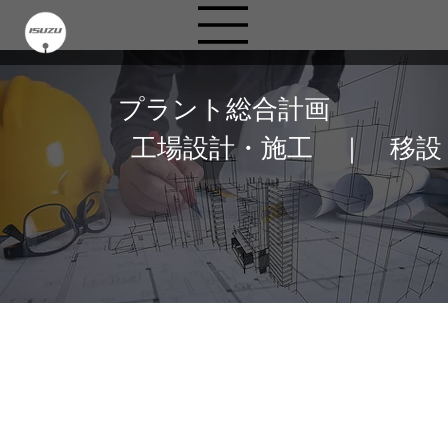
プラント総合計画
工場設計・施工 ｜ 移設
構想は、大きく。気配り
構想は、大きく。
は、細やかに。
気配りは、細やかに。
現場まるごと、未
来につながる工場
現場まるごと、未来につながる