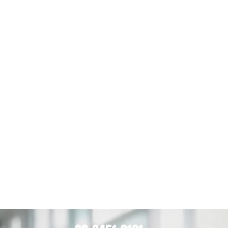
送ルート
の最適化
配線・配
管・空
調・電源
などイン
フラ整備
拡張性・
省エネを
見据えた
中長期構
想 他