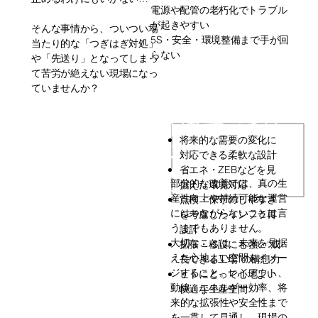
電源や配管の老朽化でトラブル
が起きやすい
そんな事情から、ついつい場
5S・安全・環境整備まで手が回
当たり的な「つぎはぎ対処」
らない
や「先送り」となってしまっ
て苦労が絶えない現場になっ
ていませんか？
目指すべきは
将来的な需要の変化に
ストレスのな
対応できる柔軟な設計
い「安定生
省エネ・ZEBなどを見
部分的な改善では、真の生
据えた環境対応
産」
産性向上や持続可能な運営
点検・保守のしやすさ
にはつながらないことは言
を考慮したインフラ再
うまでもありません。
設計
大切なことは、未来を見据
拡張・移設にも強い“成
えた心地よい空間をイメー
長できる工場”の構想力
ジすること。レイアウト、
​ヒトにとって心地よい
動線、エネルギー効率、将
快適な生産空間
来的な拡張性や安全性まで
を一貫して見通し、現場の