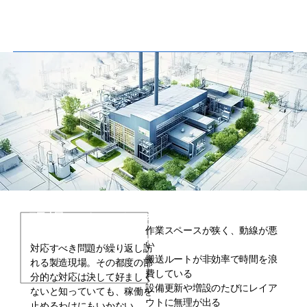
づくりをお手伝
工場づくりをお手伝い。
い。
現場にあふれる
作業スペースが狭く、動線が悪
見過ごされがちな課題
い
対応すべき問題が繰り返し訪
搬送ルートが非効率で時間を浪
れる製造現場。その都度の部
費している
分的な対応は決して好ましく
設備更新や増設のたびにレイア
ないと知っていても、稼働を
ウトに無理が出る
止めるわけにもいかない…