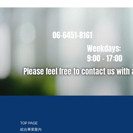
06-6451-8161
Weekdays:
9:00 - 17:00
Please feel free to contact us with
TOP PAGE
総合事業案内