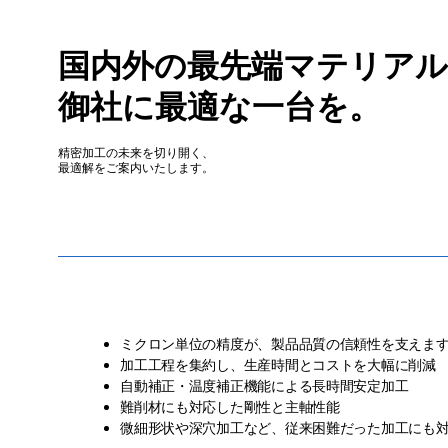
国内外の最先端マテリアルから
国内外の最先端マテリア
御社に最適な一台を。
精密加工の未来を切り開く最適
ます。
精密加工の未来を切り開く、
最適解をご案内いたします。
“精度と効率”を両立する
ミクロン単位の精度が、製品品質の信頼性を支えま
加工工程を集約し、生産時間とコストを大幅に削減
自動補正・温度補正機能による長時間安定加工
難削材にも対応した剛性と主軸性能
微細形状や深穴加工など、従来困難だった加工にも