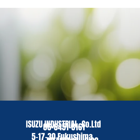
ISUZU INDUSTRIAL.,Co.Ltd
06-6451-8161
5-17-30 Fukushima,