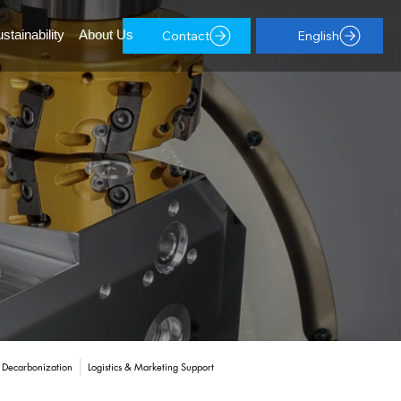
stainability
About Us
 Decarbonization
Logistics & Marketing Support