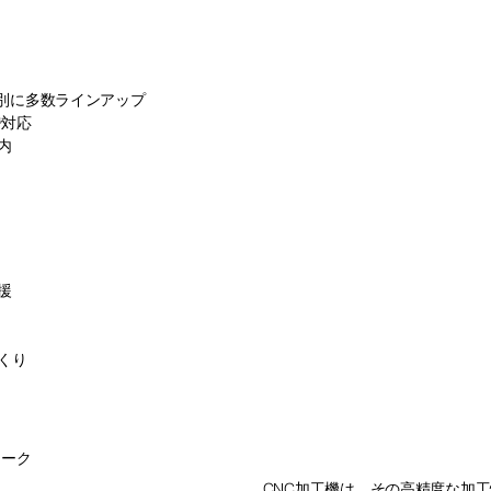
信を
別に多数ラインアップ
で対応
内
援
くり
見せどころ
ワーク
CNC加工機は、その高精度な加