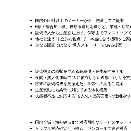
選べる自由と、導入後の確
国内外50社以上のメーカーから、厳選してご提案
5軸・複合加工機、自動搬送対応機など、業種・用途
設備導入から生産立ち上げ、保守までワンストップ
他社と違う“中立的な視点”で、本当に合う機種をご案
単なる販売ではなく“導入ストーリー”のある提案
利益に直結する設備投資を
設備投資の回収を早める高稼働・高生産性モデル
夜間・無人化運転で“人に依存しない現場”づくりを支
将来の設備構成を見据えた、拡張性のあるご提案
生産変動にも柔軟に対応できる体制構築
技能者不足に対応する“省人化＋品質安定”の仕組みづ
導入後こそ、私たちの力の
国内全域・海外拠点まで対応可能なサービスネット
トラブル対応や定期点検も、ワンコールで迅速対応