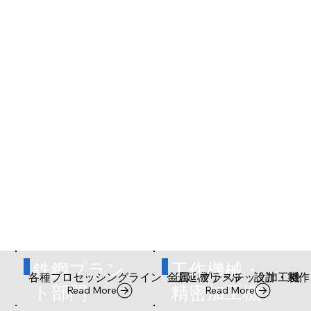
鉄鋼プラン
​工作機械・
各種​プロセッシングライン
金属・プラスチック加工機
圧延機リール
設計・製作
ト部門
精密加工機
Read More
Read More