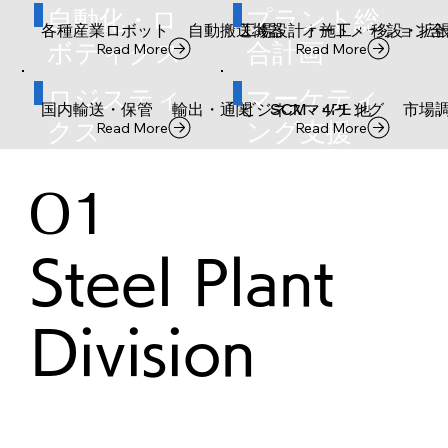
​自動化・ロ
プラント総
​各種産業ロボット
自動搬送機器
工場設計・施工
​オートメーション全
移設・拡
ボティクス
合計画
Read More
Read More
​ロジスティ
​マーケティ
国内輸送・保管
​輸出・通関
ビジネスマッチング
SCM・4PL 他
​市場
クス
ング支援
Read More
Read More
01
Steel Plant
Division